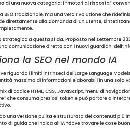
esa di una nuova categoria: i “motori di risposta” conv
 SEO tradizionale, ma una vera rivoluzione che ridefini
 direttamente alla domanda di un utente, sintetizzando 
completamente.
ta strategica a questa sfida. Proposto nel settembre 
una comunicazione diretta con i nuovi guardiani dell’in
ziona la SEO nel mondo IA
ve riguarda i limiti intrinseci dei Large Language Model
ntità massima di informazioni elaborabili in una sola vo
x di codice HTML, CSS, JavaScript, menu di navigazione 
e” che consuma preziosi token e può portare a interpreta
tivo.
o una versione pulita e strutturata dei contenuti più 
o di guida che indica all’IA “dove trovare le cose buon