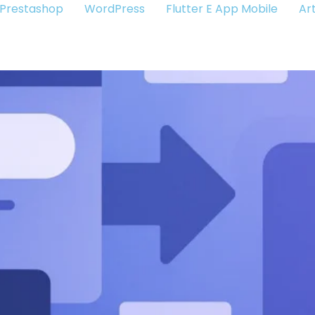
Prestashop
WordPress
Flutter E App Mobile
Art