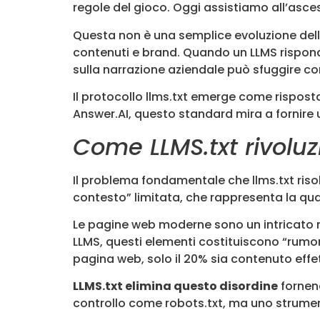
regole del gioco. Oggi assistiamo all’asc
Questa non è una semplice evoluzione della
contenuti e brand. Quando un LLMS risponde
sulla narrazione aziendale può sfuggire 
Il protocollo llms.txt emerge come rispos
Answer.AI, questo standard mira a fornire 
Come LLMS.txt rivolu
Il problema fondamentale che llms.txt risol
contesto” limitata, che rappresenta la qua
Le pagine web moderne sono un intricato mi
LLMS, questi elementi costituiscono “rumor
pagina web, solo il 20% sia contenuto effet
LLMS.txt elimina questo disordine
fornend
controllo come robots.txt, ma uno strument