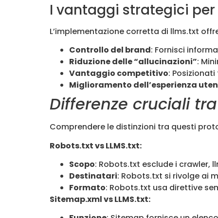
I vantaggi strategici per 
L’implementazione corretta di llms.txt offr
Controllo del brand
: Fornisci inform
Riduzione delle “allucinazioni”
: Min
Vantaggio competitivo
: Posizionati
Miglioramento dell’esperienza uten
Differenze cruciali tr
Comprendere le distinzioni tra questi prot
Robots.txt vs LLMS.txt:
Scopo
: Robots.txt esclude i crawler, 
Destinatari
: Robots.txt si rivolge ai 
Formato
: Robots.txt usa direttive s
Sitemap.xml vs LLMS.txt:
Funzione
: Sitemap fornisce un elenco