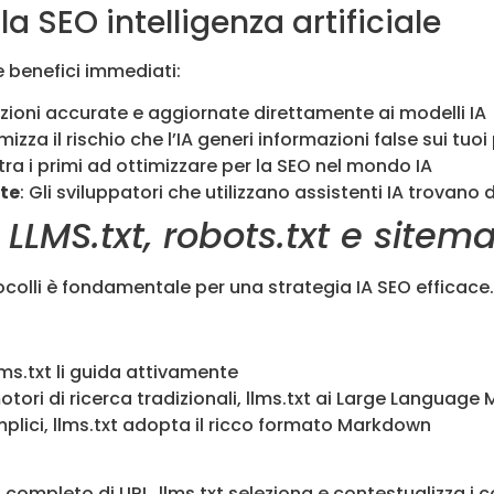
la SEO intelligenza artificiale
e benefici immediati:
azioni accurate e aggiornate direttamente ai modelli IA
imizza il rischio che l’IA generi informazioni false sui tuoi
 tra i primi ad ottimizzare per la SEO nel mondo IA
te
: Gli sviluppatori che utilizzano assistenti IA trovan
a LLMS.txt, robots.txt e sitem
ocolli è fondamentale per una strategia IA SEO efficace.
llms.txt li guida attivamente
motori di ricerca tradizionali, llms.txt ai Large Language
emplici, llms.txt adopta il ricco formato Markdown
 completo di URL, llms.txt seleziona e contestualizza i 