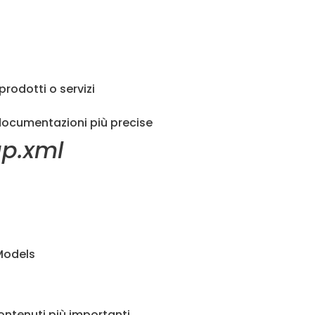
 prodotti o servizi
o documentazioni più precise
ap.xml
 Models
contenuti più importanti