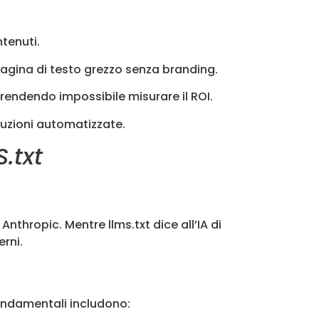
ntenuti.
 pagina di testo grezzo senza branding.
 rendendo impossibile misurare il ROI.
uzioni automatizzate.
S.txt
nthropic. Mentre llms.txt dice all’IA di
erni.
fondamentali includono: