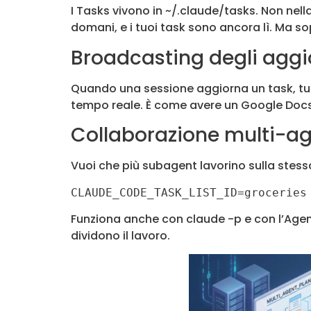
I Tasks vivono in ~/.claude/tasks. Non nell
domani, e i tuoi task sono ancora lì. Ma s
Broadcasting degli agg
Quando una sessione aggiorna un task, tutt
tempo reale. È come avere un Google Docs p
Collaborazione multi-a
Vuoi che più subagent lavorino sulla stess
CLAUDE_CODE_TASK_LIST_ID=groceries
Funziona anche con claude -p e con l’Agen
dividono il lavoro.