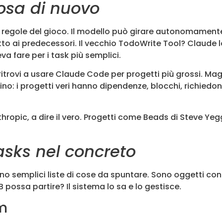
osa di nuovo
 regole del gioco. Il modello può girare autonomamente
to ai predecessori. Il vecchio TodoWrite Tool? Claude
fare per i task più semplici.
trovi a usare Claude Code per progetti più grossi. Magari
’asino: i progetti veri hanno dipendenze, blocchi, richi
hropic, a dire il vero. Progetti come Beads di Steve Y
sks nel concreto
no semplici liste di cose da spuntare. Sono oggetti c
B possa partire? Il sistema lo sa e lo gestisce.
em