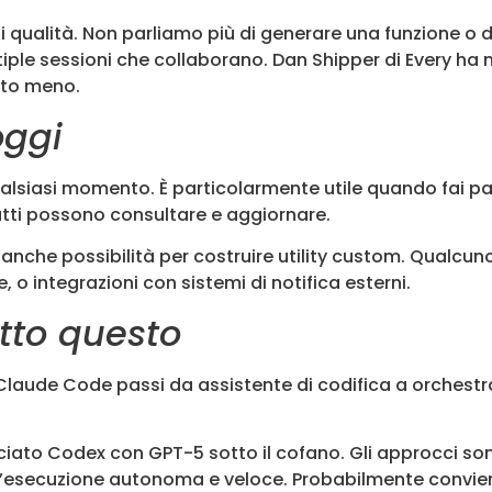
di qualità. Non parliamo più di generare una funzione o 
tiple sessioni che collaborano. Dan Shipper di Every ha
lto meno.
oggi
alsiasi momento. È particolarmente utile quando fai par
tutti possono consultare e aggiornare.
re anche possibilità per costruire utility custom. Qualcu
, o integrazioni con sistemi di notifica esterni.
tto questo
 Claude Code passi da assistente di codifica a orchest
ciato Codex con GPT-5 sotto il cofano. Gli approcci so
ll’esecuzione autonoma e veloce. Probabilmente convien