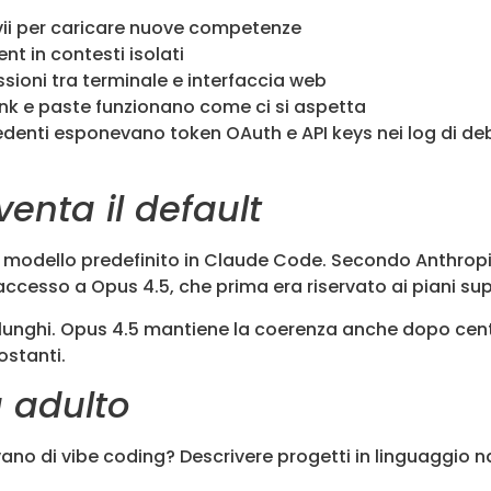
avvii per caricare nuove competenze
nt in contesti isolati
sioni tra terminale e interfaccia web
nk e paste funzionano come ci si aspetta
precedenti esponevano token OAuth e API keys nei log di 
enta il default
l modello predefinito in Claude Code. Secondo Anthropic 
ccesso a Opus 4.5, che prima era riservato ai piani supe
k lunghi. Opus 4.5 mantiene la coerenza anche dopo centi
ostanti.
a adulto
ano di vibe coding? Descrivere progetti in linguaggio na