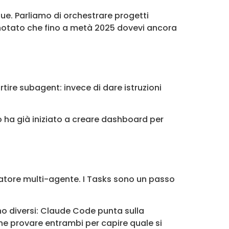
due. Parliamo di orchestrare progetti
 notato che fino a metà 2025 dovevi ancora
tire subagent: invece di dare istruzioni
no ha già iniziato a creare dashboard per
ratore multi-agente. I Tasks sono un passo
no diversi: Claude Code punta sulla
e provare entrambi per capire quale si