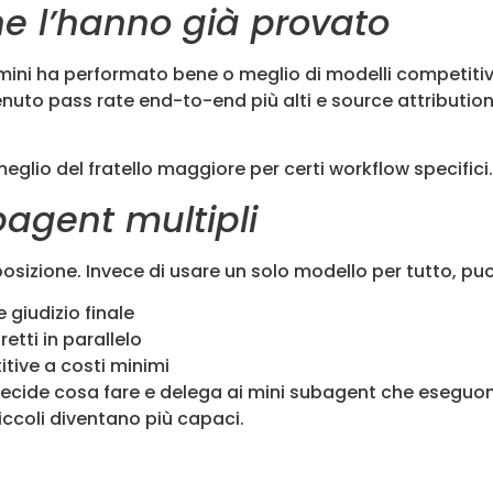
he l’hanno già provato
i ha performato bene o meglio di modelli competitivi su
uto pass rate end-to-end più alti e source attribution
meglio del fratello maggiore per certi workflow specifici
ubagent multipli
izione. Invece di usare un solo modello per tutto, puoi
giudizio finale
etti in parallelo
tive a costi minimi
decide cosa fare e delega ai mini subagent che eseguo
iccoli diventano più capaci.