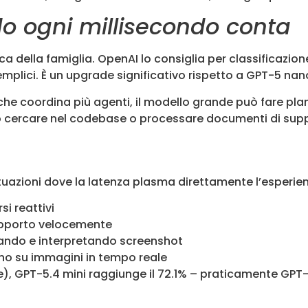
o ogni millisecondo conta
 della famiglia. OpenAI lo consiglia per classificazion
mplici. È un upgrade significativo rispetto a GPT-5 na
e coordina più agenti, il modello grande può fare plan
 Tipo cercare nel codebase o processare documenti di sup
ituazioni dove la latenza plasma direttamente l’esperie
si reattivi
upporto velocemente
rando e interpretando screenshot
no su immagini in tempo reale
), GPT-5.4 mini raggiunge il 72.1% – praticamente GPT-5