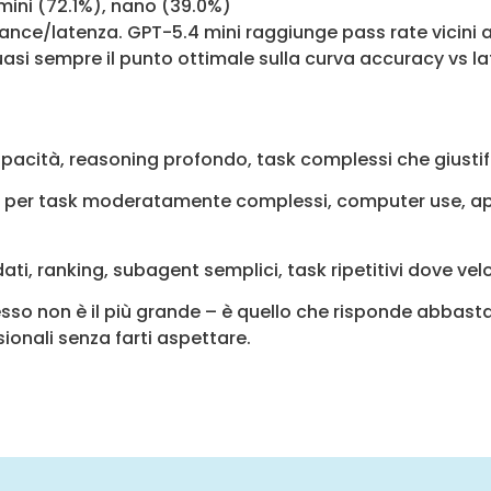
mini (72.1%), nano (39.0%)
ance/latenza. GPT-5.4 mini raggiunge pass rate vicini 
uasi sempre il punto ottimale sulla curva accuracy vs la
pacità, reasoning profondo, task complessi che giustifi
t per task moderatamente complessi, computer use, ap
ati, ranking, subagent semplici, task ripetitivi dove v
esso non è il più grande – è quello che risponde abbas
ionali senza farti aspettare.