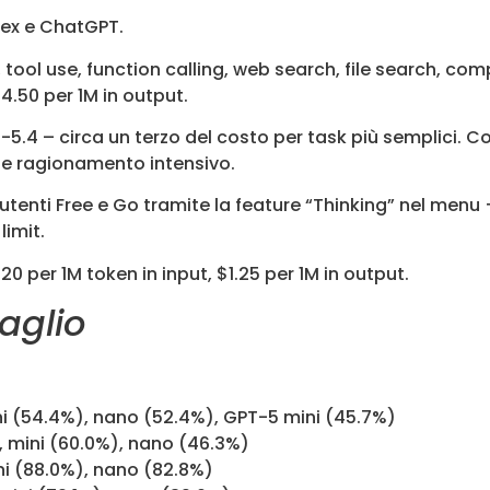
dex e ChatGPT.
, tool use, function calling, web search, file search, co
4.50 per 1M in output.
T-5.4 – circa un terzo del costo per task più semplici
de ragionamento intensivo.
tenti Free e Go tramite la feature “Thinking” nel menu +
limit.
20 per 1M token in input, $1.25 per 1M in output.
aglio
i (54.4%), nano (52.4%), GPT-5 mini (45.7%)
, mini (60.0%), nano (46.3%)
i (88.0%), nano (82.8%)