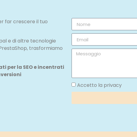
r far crescere il tuo
l e di altre tecnologie
 PrestaShop, trasformiamo
i per la SEO e incentrati
nversioni
Accetto la privacy