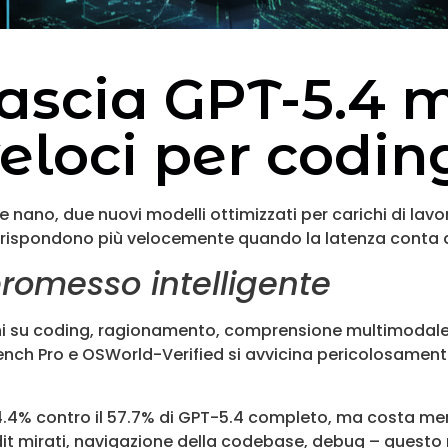
ascia GPT-5.4 m
eloci per codin
 nano, due nuovi modelli ottimizzati per carichi di lavo
e rispondono più velocemente quando la latenza conta 
promesso intelligente
ni su coding, ragionamento, comprensione multimodale e 
ch Pro e OSWorld-Verified si avvicina pericolosamente
4.4% contro il 57.7% di GPT-5.4 completo, ma costa men
it mirati, navigazione della codebase, debug – questo