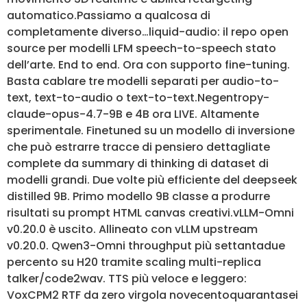
automatico.Passiamo a qualcosa di
completamente diverso…liquid-audio: il repo open
source per modelli LFM speech-to-speech stato
dell’arte. End to end. Ora con supporto fine-tuning.
Basta cablare tre modelli separati per audio-to-
text, text-to-audio o text-to-text.Negentropy-
claude-opus-4.7-9B e 4B ora LIVE. Altamente
sperimentale. Finetuned su un modello di inversione
che può estrarre tracce di pensiero dettagliate
complete da summary di thinking di dataset di
modelli grandi. Due volte più efficiente del deepseek
distilled 9B. Primo modello 9B classe a produrre
risultati su prompt HTML canvas creativi.vLLM-Omni
v0.20.0 è uscito. Allineato con vLLM upstream
v0.20.0. Qwen3-Omni throughput più settantadue
percento su H20 tramite scaling multi-replica
talker/code2wav. TTS più veloce e leggero:
VoxCPM2 RTF da zero virgola novecentoquarantasei