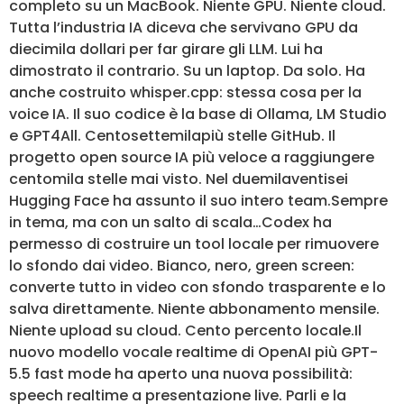
completo su un MacBook. Niente GPU. Niente cloud.
Tutta l’industria IA diceva che servivano GPU da
diecimila dollari per far girare gli LLM. Lui ha
dimostrato il contrario. Su un laptop. Da solo. Ha
anche costruito whisper.cpp: stessa cosa per la
voice IA. Il suo codice è la base di Ollama, LM Studio
e GPT4All. Centosettemilapiù stelle GitHub. Il
progetto open source IA più veloce a raggiungere
centomila stelle mai visto. Nel duemilaventisei
Hugging Face ha assunto il suo intero team.Sempre
in tema, ma con un salto di scala…Codex ha
permesso di costruire un tool locale per rimuovere
lo sfondo dai video. Bianco, nero, green screen:
converte tutto in video con sfondo trasparente e lo
salva direttamente. Niente abbonamento mensile.
Niente upload su cloud. Cento percento locale.Il
nuovo modello vocale realtime di OpenAI più GPT-
5.5 fast mode ha aperto una nuova possibilità:
speech realtime a presentazione live. Parli e la