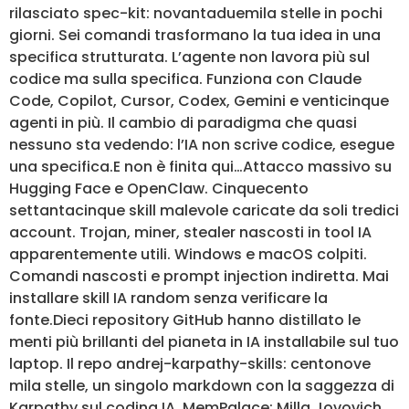
rilasciato spec-kit: novantaduemila stelle in pochi
giorni. Sei comandi trasformano la tua idea in una
specifica strutturata. L’agente non lavora più sul
codice ma sulla specifica. Funziona con Claude
Code, Copilot, Cursor, Codex, Gemini e venticinque
agenti in più. Il cambio di paradigma che quasi
nessuno sta vedendo: l’IA non scrive codice, esegue
una specifica.E non è finita qui…Attacco massivo su
Hugging Face e OpenClaw. Cinquecento
settantacinque skill malevole caricate da soli tredici
account. Trojan, miner, stealer nascosti in tool IA
apparentemente utili. Windows e macOS colpiti.
Comandi nascosti e prompt injection indiretta. Mai
installare skill IA random senza verificare la
fonte.Dieci repository GitHub hanno distillato le
menti più brillanti del pianeta in IA installabile sul tuo
laptop. Il repo andrej-karpathy-skills: centonove
mila stelle, un singolo markdown con la saggezza di
Karpathy sul coding IA. MemPalace: Milla Jovovich,