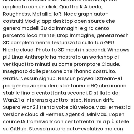
applicato con un click. Quattro K Albedo,
Roughness, Metallic, IoR. Node graph auto-
costruiti.Modly: app desktop open source che
genera modelli 3D da immagini e gira cento
percento localmente. Drop immagine, genera mesh
3D completamente testurizzata sulla tua GPU.
Niente cloud. Photo to 3D mesh in secondi. Windows
più Linux.Anthropìc ha mostrato un workshop di
ventiquattro minuti su come promptare Claude.
Insegnato dalle persone che l’hanno costruito.
Gratis. Nessun signup. Nessun paywall.Stream-R1
per generazione video istantanea e HQ che rimane
stabile fino a centottanta secondi. Distillato da
Wan2.1 a inferenza quattro-step. Nessun drift.
Supera Wan2.1 trenta volte più veloce.MaxHermes: la
versione cloud di Hermes Agent di MiniMax. L’open
source IA framework con centotrenta mila più stelle
su GitHub. Stesso motore auto-evolutivo ma con