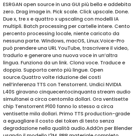
ESRGAN open source in una GUI più bella e addebita
zero. Drag image in. Pick scale. Click upscale. Done.
Due x, tre x e quattro x upscaling con modelli IA
multipli. Batch processing per cartelle intere. Cento
percento processing locale, niente caricato da
nessuna parte. Windows, macOS, Linux.Voice-Pro
può prendere una URL YouTube, trascrivere il video,
tradurlo e generare una nuova voce in un’altra
lingua. Funziona da un link. Clona voce. Traduce e
doppia. Supporta cento più lingue. Open
source.Quattro volte riduzione dei costi
nell’inferenza TTS con Tenstorrent. Undici NVIDIA
L40S giravano cinquecentocinquanta stream audio
simultanei a circa centomila dollari. Ora ventisette
chip Tenstorrent P100 fanno lo stesso a circa
ventisette mila dollari. Primo TTS production-grade
a eguagliare il costo dei token di testo senza
degradazione nella qualità audio.AddOn per Blender
usando il modello I2M. PBR materiale completo