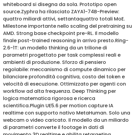
whiteboard si disegna da sola. Prototipo open
source.Zyphra ha rilasciato ZAYA1-74B-Preview:
quattro miliardi attivi, settantaquattro totali MoE.
Milestone importante nello scaling del pretraining su
AMD. Strong base checkpoint pre-RL. Il modello
finale post-trained reasoning in arrivo presto.Ring-
2.6-1T: un modello thinking da un trilione di
parametri progettato per task complessi reali e
ambienti di produzione. Sforzo di pensiero
regolabile: meccanismo di compute dinamico per
bilanciare profondità cognitiva, costo dei token e
velocità di esecuzione. Ottimizzato per agenti con
workflow ad alta frequenza. Deep Thinking per
logica matematica rigorosa e ricerca
scientifica.Plugin UE5.6 per motion capture IA
realtime con supporto nativo MetaHuman. Solo una
webcam o video caricato. Il modello da un miliardo
di parametri converte il footage in dati di
movimento 3D realtime e abilita retargeting