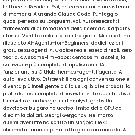
l’attrice di Resident Evil, ha co-costruito un sistema
di memoria IA usando Claude Code. Punteggio
quasi perfetto su LongMemEval. Autoresearch: il
framework di automazione della ricerca di Karpathy
stesso. Ventitre mila stelle in tre giorni. Microsoft ha
rilasciato AI-Agents-for-Beginners: dodici lezioni
gratuite su agenti IA. Codice reale, esercizi reali, zero
teoria. awesome-llm-apps: centoseimila stelle, la
collezione più completa di applicazioni IA
funzionanti su GitHub. hermes-agent: l’agente IA
auto-evolutivo. Estrae skill da ogni conversazione e
diventa più intelligente più lo usi. qlib di Microsoft: la
piattaforma completa di investimento quantitativo.
Il cervello di un hedge fund analyst, gratis.Un
developer bulgaro ha ucciso il mito della GPU da
diecimila dollari. Georgi Gerganov. Nel marzo
duemilaventitre ha scritto un singolo file C
chiamato llama.cpp. Ha fatto girare un modello IA