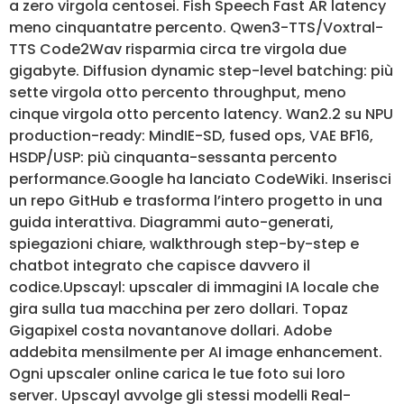
a zero virgola centosei. Fish Speech Fast AR latency
meno cinquantatre percento. Qwen3-TTS/Voxtral-
TTS Code2Wav risparmia circa tre virgola due
gigabyte. Diffusion dynamic step-level batching: più
sette virgola otto percento throughput, meno
cinque virgola otto percento latency. Wan2.2 su NPU
production-ready: MindIE-SD, fused ops, VAE BF16,
HSDP/USP: più cinquanta-sessanta percento
performance.Google ha lanciato CodeWiki. Inserisci
un repo GitHub e trasforma l’intero progetto in una
guida interattiva. Diagrammi auto-generati,
spiegazioni chiare, walkthrough step-by-step e
chatbot integrato che capisce davvero il
codice.Upscayl: upscaler di immagini IA locale che
gira sulla tua macchina per zero dollari. Topaz
Gigapixel costa novantanove dollari. Adobe
addebita mensilmente per AI image enhancement.
Ogni upscaler online carica le tue foto sui loro
server. Upscayl avvolge gli stessi modelli Real-