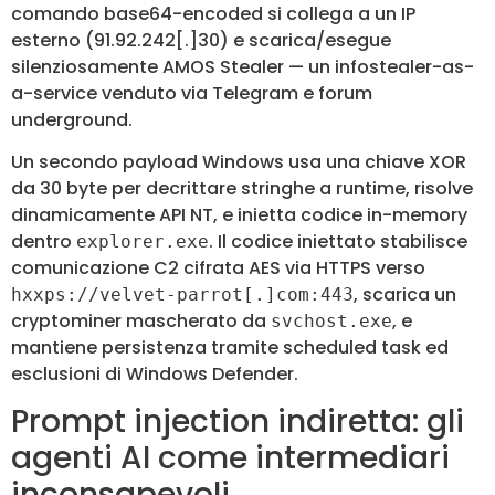
comando base64-encoded si collega a un IP
esterno (91.92.242[.]30) e scarica/esegue
silenziosamente AMOS Stealer — un infostealer-as-
a-service venduto via Telegram e forum
underground.
Un secondo payload Windows usa una chiave XOR
da 30 byte per decrittare stringhe a runtime, risolve
dinamicamente API NT, e inietta codice in-memory
dentro
. Il codice iniettato stabilisce
explorer.exe
comunicazione C2 cifrata AES via HTTPS verso
, scarica un
hxxps://velvet-parrot[.]com:443
cryptominer mascherato da
, e
svchost.exe
mantiene persistenza tramite scheduled task ed
esclusioni di Windows Defender.
Prompt injection indiretta: gli
agenti AI come intermediari
inconsapevoli