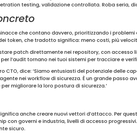
etration testing, validazione controllata. Roba seria, d
oncreto
inacce che contano davvero, prioritizzando i problemi a
dei token, che tradotto significa: meno costi, più veloci
stare patch direttamente nei repository, con accesso lim
te per l’audit tornano nei tuoi sistemi per tracciare e veri
oro CTO, dice: ‘Siamo entusiasti del potenziale delle ca
gente nei workflow di sicurezza. È un grande passo ava
per migliorare la loro postura di sicurezza.’
significa anche creare nuovi vettori d’attacco. Per que
 con governi e industria, livelli di accesso progressivi.
nte sicuro.