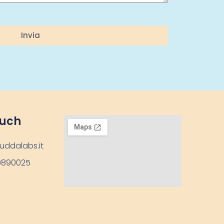
Invia
ouch
uddalabs.it
9890025