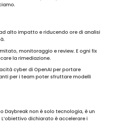
iciamo.
d alto impatto e riducendo ore di analisi
tà.
itato, monitoraggio e review. E ogni fix
ficare la rimediazione.
pacità cyber di OpenAI per portare
nti per i team poter sfruttare modelli
sto Daybreak non è solo tecnologia, è un
 L’obiettivo dichiarato è accelerare i