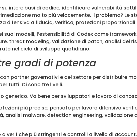
su intere basi di codice, identificare vulnerabilità sottil
 rimediazione molto più velocemente. Il problema? Le 
difensiva a fiducia, verifica, protezioni proporzionali 
ei suoi modelli, l’estensibilità di Codex come framework
icure, threat modeling, validazione di patch, analisi dei r
ato nel ciclo di sviluppo quotidiano.
 tre gradi di potenza
on partner governativi e del settore per distribuire mod
r tutti. Ci sono tre livelli.
uso generico. Va bene per sviluppatori e lavoro di conos
rotezioni più precise, pensato per lavoro difensivo verifi
ità, analisi malware, detection engineering, validazione
o a verifiche più stringenti e controlli a livello di acco