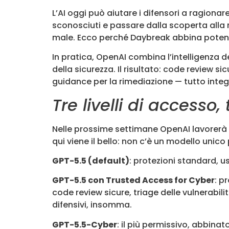
L’AI oggi può aiutare i difensori a ragionare 
sconosciuti e passare dalla scoperta alla
male. Ecco perché Daybreak abbina potenza 
In pratica, OpenAI combina l’intelligenza d
della sicurezza. Il risultato: code review s
guidance per la rimediazione — tutto integr
Tre livelli di accesso,
Nelle prossime settimane OpenAI lavorerà c
qui viene il bello: non c’è un modello unico pe
GPT-5.5 (default)
: protezioni standard, 
GPT-5.5 con Trusted Access for Cyber
: p
code review sicure, triage delle vulnerabil
difensivi, insomma.
GPT-5.5-Cyber
: il più permissivo, abbinat