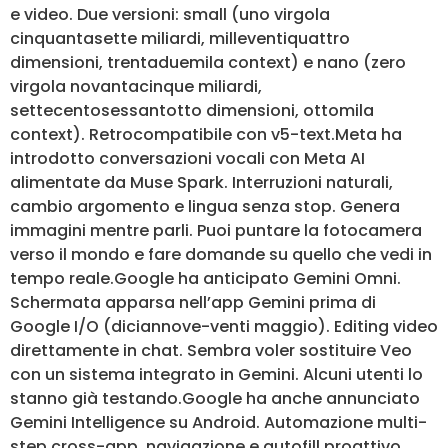
e video. Due versioni: small (uno virgola
cinquantasette miliardi, milleventiquattro
dimensioni, trentaduemila context) e nano (zero
virgola novantacinque miliardi,
settecentosessantotto dimensioni, ottomila
context). Retrocompatibile con v5-text.Meta ha
introdotto conversazioni vocali con Meta AI
alimentate da Muse Spark. Interruzioni naturali,
cambio argomento e lingua senza stop. Genera
immagini mentre parli. Puoi puntare la fotocamera
verso il mondo e fare domande su quello che vedi in
tempo reale.Google ha anticipato Gemini Omni.
Schermata apparsa nell’app Gemini prima di
Google I/O (diciannove-venti maggio). Editing video
direttamente in chat. Sembra voler sostituire Veo
con un sistema integrato in Gemini. Alcuni utenti lo
stanno già testando.Google ha anche annunciato
Gemini Intelligence su Android. Automazione multi-
step cross-app, navigazione e autofill proattivo.