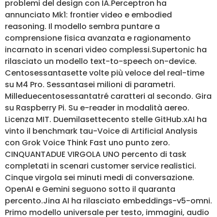
problemi del design con IA.Perceptron ha
annunciato Mk1: frontier video e embodied
reasoning. Il modello sembra puntare a
comprensione fisica avanzata e ragionamento
incarnato in scenari video complessi.Supertonic ha
rilasciato un modello text-to-speech on-device.
Centosessantasette volte più veloce del real-time
su M4 Pro. Sessantasei milioni di parametri.
Milleduecentosessantatré caratteri al secondo. Gira
su Raspberry Pi. Su e-reader in modalità aereo.
Licenza MIT. Duemilasettecento stelle GitHub.xAI ha
vinto il benchmark tau-Voice di Artificial Analysis
con Grok Voice Think Fast uno punto zero.
CINQUANTADUE VIRGOLA UNO percento di task
completati in scenari customer service realistici.
Cinque virgola sei minuti medi di conversazione.
OpenAI e Gemini seguono sotto il quaranta
percento.Jina AI ha rilasciato embeddings-v5-omni.
Primo modello universale per testo, immagini, audio