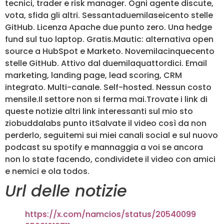
tecnici, trader e risk manager. Ogni agente discute,
vota, sfida gli altri. Sessantaduemilaseicento stelle
GitHub. Licenza Apache due punto zero. Una hedge
fund sul tuo laptop. Gratis.Mautic: alternativa open
source a HubSpot e Marketo. Novemilacinquecento
stelle GitHub. Attivo dal duemilaquattordici. Email
marketing, landing page, lead scoring, CRM
integrato. Multi-canale. Self-hosted. Nessun costo
mensile.Il settore non si ferma mai.Trovate i link di
queste notizie altri link interessanti sul mio sto
ziobuddalabs punto itSalvate il video così da non
perderlo, seguitemi sui miei canali social e sul nuovo
podcast su spotify e mannaggia a voi se ancora
non lo state facendo, condividete il video con amici
e nemici e ola todos.
Url delle notizie
https://x.com/namcios/status/20540099