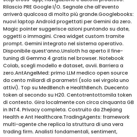
Rilascio PRE Google I/O. Segnale che all’evento
arriverà qualcosa di molto più grande.Googlebooks:
nuovi laptop Android progettati per Gemini da zero.
Magic pointer suggerisce azioni puntando su date,
oggetti o immagini. Crea widget custom tramite
prompt. Gemini integrato nel sistema operativo.
Disponibile quest’anno.Unsloth ha aperto il fine-
tuning di Gemma 4 gratis nel browser. Notebook
Colab, scegli modello e dataset, avvii. Barriera a
zero.AntAngelMed: primo LLM medico open source
da cento miliardi di parametri (solo sei virgola uno
attivi). Top su MedBench e HealthBench. Duecento
token al secondo su H20. Centotrentottomila token
di contesto. Gira localmente con circa cinquanta GB
in INT4. Privacy completa. Costruito da Zhejiang
Health e Ant Healthcare.TradingAgents: framework
multi-agente che replica la struttura di una vera
trading firm. Analisti fondamentali, sentiment,