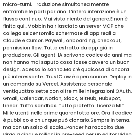
micro-turni. Traduzione simultanea mentre
entrambe le parti parlano. L’intera interazione è un
flusso continuo. Mai visto niente del genere.E non è
finita qui…Mobbin ha rilasciato un server MCP che
collega seicentomila schermate di app reali a
Claude e Cursor. Paywall, onboarding, checkout,
permission flow. Tutto estratto da app già in
produzione. Gli agenti IA scrivono codice da anni ma
non hanno mai saputo cosa fosse davvero un buon
design. Adesso lo sanno.Ma c’è qualcosa di ancora
più interessante…TrustClaw è open source. Deploy in
un comando su Vercel. Assistente personale
ventiquattro sette con oltre mille integrazioni OAuth.
Gmail, Calendar, Notion, Slack, GitHub, HubSpot,
Linear. Tutto sandbox. Tutto protetto. Licenza MIT.
Mille utenti nelle prime quarantotto ore. Ora il codice
è pubblico e chiunque può clonarlo.Sempre in tema,
ma con un salto di scala…Ponder ha raccolto due
virgola cinque milioni in pre-seed per un editor video