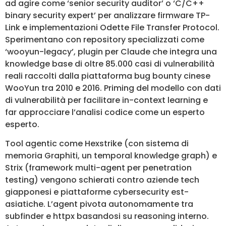
ad agire come ‘senior security auditor’ o ‘C/C++
binary security expert’ per analizzare firmware TP-
Link e implementazioni Odette File Transfer Protocol.
Sperimentano con repository specializzati come
‘wooyun-legacy’, plugin per Claude che integra una
knowledge base di oltre 85.000 casi di vulnerabilità
reali raccolti dalla piattaforma bug bounty cinese
WooYun tra 2010 e 2016. Priming del modello con dati
di vulnerabilità per facilitare in-context learning e
far approcciare l’analisi codice come un esperto
esperto.
Tool agentic come Hexstrike (con sistema di
memoria Graphiti, un temporal knowledge graph) e
Strix (framework multi-agent per penetration
testing) vengono schierati contro aziende tech
giapponesi e piattaforme cybersecurity est-
asiatiche. L’agent pivota autonomamente tra
subfinder e httpx basandosi su reasoning interno.