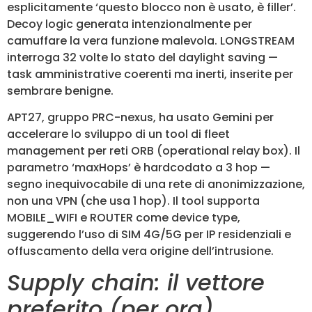
esplicitamente ‘questo blocco non è usato, è filler’.
Decoy logic generata intenzionalmente per
camuffare la vera funzione malevola. LONGSTREAM
interroga 32 volte lo stato del daylight saving —
task amministrative coerenti ma inerti, inserite per
sembrare benigne.
APT27, gruppo PRC-nexus, ha usato Gemini per
accelerare lo sviluppo di un tool di fleet
management per reti ORB (operational relay box). Il
parametro ‘maxHops’ è hardcodato a 3 hop —
segno inequivocabile di una rete di anonimizzazione,
non una VPN (che usa 1 hop). Il tool supporta
MOBILE_WIFI e ROUTER come device type,
suggerendo l’uso di SIM 4G/5G per IP residenziali e
offuscamento della vera origine dell’intrusione.
Supply chain: il vettore
preferito (per ora)