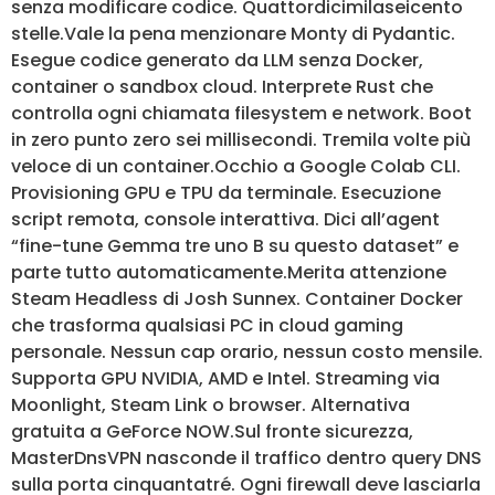
senza modificare codice. Quattordicimilaseicento
stelle.Vale la pena menzionare Monty di Pydantic.
Esegue codice generato da LLM senza Docker,
container o sandbox cloud. Interprete Rust che
controlla ogni chiamata filesystem e network. Boot
in zero punto zero sei millisecondi. Tremila volte più
veloce di un container.Occhio a Google Colab CLI.
Provisioning GPU e TPU da terminale. Esecuzione
script remota, console interattiva. Dici all’agent
“fine-tune Gemma tre uno B su questo dataset” e
parte tutto automaticamente.Merita attenzione
Steam Headless di Josh Sunnex. Container Docker
che trasforma qualsiasi PC in cloud gaming
personale. Nessun cap orario, nessun costo mensile.
Supporta GPU NVIDIA, AMD e Intel. Streaming via
Moonlight, Steam Link o browser. Alternativa
gratuita a GeForce NOW.Sul fronte sicurezza,
MasterDnsVPN nasconde il traffico dentro query DNS
sulla porta cinquantatré. Ogni firewall deve lasciarla