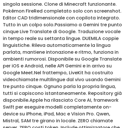
singola sessione. Clone di Minecraft funzionante.
Pokémon FireRed completato solo con screenshot.
Editor CAD tridimensionale con copilota integrato.
Tutto in un colpo solo.Passiamo a Gemini tre punto
cinque Live Translate di Google. Traduzione vocale
in tempo reale su settanta lingue. DUEMILA coppie
linguistiche. Rileva automaticamente la lingua
parlata, mantiene intonazione e ritmo, funziona in
ambienti rumorosi. Disponibile su Google Translate
per iOS e Android, nelle API Gemini e in arrivo su
Google Meet.Nel frattempo, LiveKit ha costruito
videochiamate multilingue dal vivo usando Gemini
tre punto cinque. Ognuno parla la propria lingua,
tutti si capiscono istantaneamente. Repository già
disponibile.Apple ha rilasciato Core AI, framework
Swift per eseguire modelli completamente on-
device su iPhone, iPad, Mac e Vision Pro. Qwen,
Mistral, SAM tre girano in locale. ZERO chiamate
server, ZERO costi token. Include ottimizzatore che