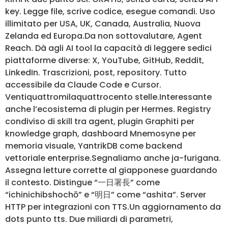
key. Legge file, scrive codice, esegue comandi. Uso
illimitato per USA, UK, Canada, Australia, Nuova
Zelanda ed Europa.Da non sottovalutare, Agent
Reach. Dà agli AI tool la capacità di leggere sedici
piattaforme diverse: X, YouTube, GitHub, Reddit,
LinkedIn. Trascrizioni, post, repository. Tutto
accessibile da Claude Code e Cursor.
Ventiquattromilaquattrocento stelle.Interessante
anche l’ecosistema di plugin per Hermes. Registry
condiviso di skill tra agent, plugin Graphiti per
knowledge graph, dashboard Mnemosyne per
memoria visuale, YantrikDB come backend
vettoriale enterprise.Segnaliamo anche ja-furigana.
Assegna letture corrette al giapponese guardando
il contesto. Distingue “一日署長” come
“ichinichibshochō” e “明日” come “ashita”. Server
HTTP per integrazioni con TTS.Un aggiornamento da
dots punto tts. Due miliardi di parametri,