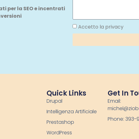
i per la SEO e incentrati
nversioni
Accetto la privacy
Quick Links
Get In T
Drupal
Email:
michel@ziob
Intelligenza Artificiale
Phone: 393-
Prestashop
WordPress