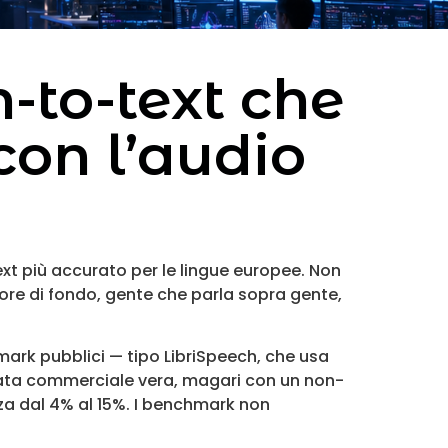
h-to-text che
con l’audio
ext più accurato per le lingue europee. Non
more di fondo, gente che parla sopra gente,
mark pubblici — tipo LibriSpeech, che usa
iamata commerciale vera, magari con un non-
za dal 4% al 15%. I benchmark non