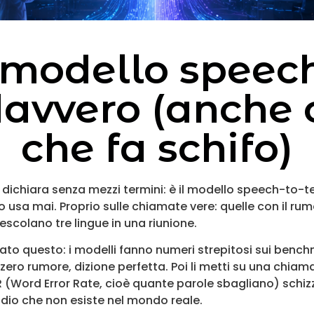
l modello speec
avvero (anche 
che fa schifo)
o dichiara senza mezzi termini: è il modello speech-to-t
 usa mai. Proprio sulle chiamate vere: quelle con il ru
scolano tre lingue in una riunione.
ato questo: i modelli fanno numeri strepitosi sui bench
o, zero rumore, dizione perfetta. Poi li metti su una ch
R (Word Error Rate, cioè quante parole sbagliano) schiz
io che non esiste nel mondo reale.