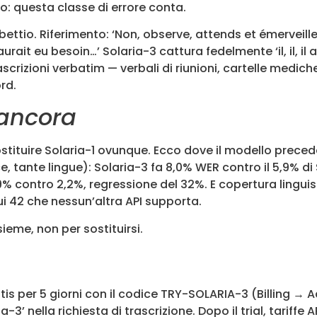
: questa classe di errore conta.
io. Riferimento: ‘Non, observe, attends et émerveille-toi…
it eu besoin…’ Solaria-3 cattura fedelmente ‘il, il, il a
ascrizioni verbatim — verbali di riunioni, cartelle mediche
rd.
 ancora
stituire Solaria-1 ovunque. Ecco dove il modello precede
e, tante lingue): Solaria-3 fa 8,0% WER contro il 5,9% di
9% contro 2,2%, regressione del 32%. E copertura lingui
cui 42 che nessun’altra API supporta.
sieme, non per sostituirsi.
 Gratis per 5 giorni con il codice TRY-SOLARIA-3 (Billi
-3’ nella richiesta di trascrizione. Dopo il trial, tariffe 