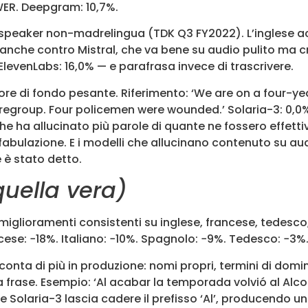
WER. Deepgram: 10,7%.
n speaker non-madrelingua (TDK Q3 FY2022). L’inglese 
 anche contro Mistral, che va bene su audio pulito ma 
ElevenLabs: 16,0% — e parafrasa invece di trascrivere.
re di fondo pesante. Riferimento: ‘We are on a four-yea
regroup. Four policemen were wounded.’ Solaria-3: 0,0%
he ha allucinato più parole di quante ne fossero effet
onfabulazione. E i modelli che allucinano contenuto su a
 è stato detto.
quella vera)
 miglioramenti consistenti su inglese, francese, tedesco
cese: −18%. Italiano: −10%. Spagnolo: −9%. Tedesco: −3%
nta di più in produzione: nomi propri, termini di domini
a frase. Esempio: ‘Al acabar la temporada volvió al Alco
 Solaria-3 lascia cadere il prefisso ‘Al’, producendo un