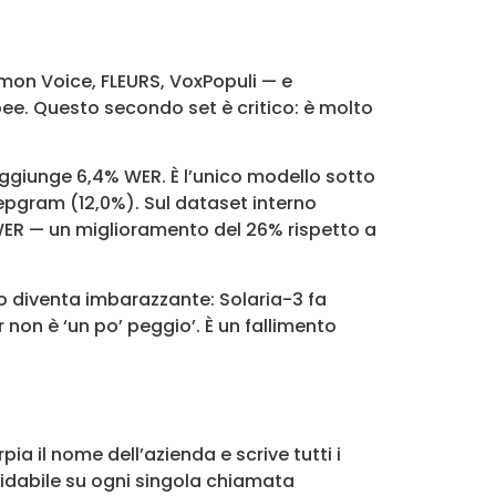
mon Voice, FLEURS, VoxPopuli — e
opee. Questo secondo set è critico: è molto
aggiunge 6,4% WER. È l’unico modello sotto
epgram (12,0%). Sul dataset interno
 WER — un miglioramento del 26% rispetto a
o diventa imbarazzante: Solaria-3 fa
 non è ‘un po’ peggio’. È un fallimento
 il nome dell’azienda e scrive tutti i
fidabile su ogni singola chiamata