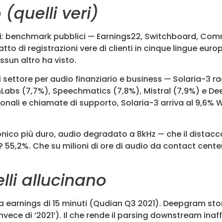
(quelli veri)
dati: benchmark pubblici — Earnings22, Switchboard, Com
tto di registrazioni vere di clienti in cinque lingue eur
essun altro ha visto.
settore per audio finanziario e business — Solaria-3 r
enLabs (7,7%), Speechmatics (7,8%), Mistral (7,9%) e De
sionali e chiamate di supporto, Solaria-3 arriva al 9,6%
nico più duro, audio degradato a 8kHz — che il distacc
? 55,2%. Che su milioni di ore di audio da contact center
lli allucinano
rnings di 15 minuti (Qudian Q3 2021). Deepgram storpia
vece di ‘2021’). Il che rende il parsing downstream inaf