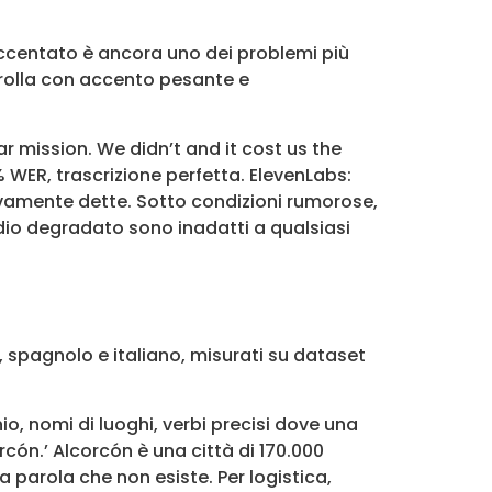
accentato è ancora uno dei problemi più
crolla con accento pesante e
r mission. We didn’t and it cost us the
 WER, trascrizione perfetta. ElevenLabs:
tivamente dette. Sotto condizioni rumorose,
udio degradato sono inadatti a qualsiasi
, spagnolo e italiano, misurati su dataset
.
o, nomi di luoghi, verbi precisi dove una
rcón.’ Alcorcón è una città di 170.000
a parola che non esiste. Per logistica,