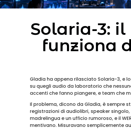
Solaria-3: i
funziona d
Gladia ha appena rilasciato Solaria-3, e l
su quegli audio da laboratorio che nessuno
accenti che fanno piangere, e team che me
Il problema, dicono da Gladia, è sempre st
registrazioni di audiolibri, speaker singol
madrelingua e un ufficio rumoroso, e il WE
mentivano. Misuravano semplicemente aud