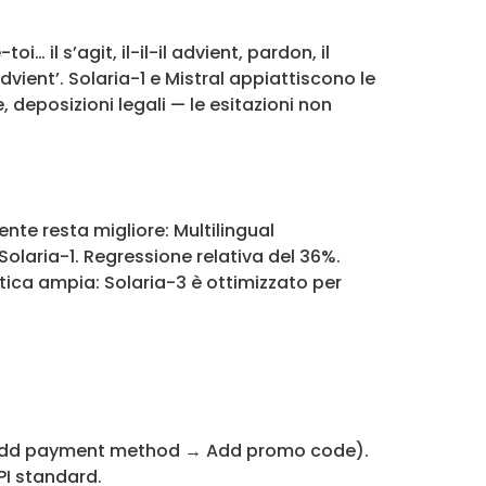
 il s’agit, il-il-il advient, pardon, il
dvient’. Solaria-1 e Mistral appiattiscono le
, deposizioni legali — le esitazioni non
nte resta migliore: Multilingual
 Solaria-1. Regressione relativa del 36%.
stica ampia: Solaria-3 è ottimizzato per
ng → Add payment method → Add promo code).
API standard.