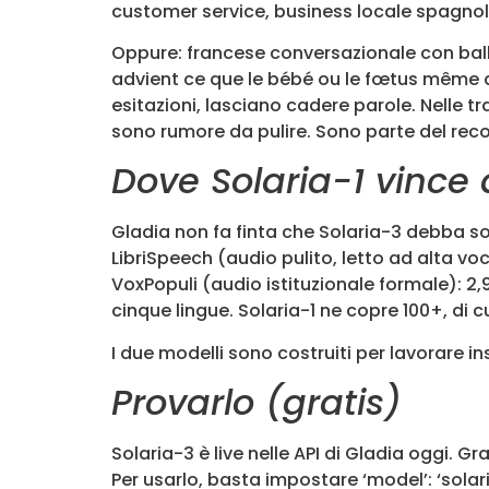
customer service, business locale spagnolo
Oppure: francese conversazionale con balbett
advient ce que le bébé ou le fœtus même aura
esitazioni, lasciano cadere parole. Nelle tr
sono rumore da pulire. Sono parte del reco
Dove Solaria-1 vince
Gladia non fa finta che Solaria-3 debba so
LibriSpeech (audio pulito, letto ad alta voc
VoxPopuli (audio istituzionale formale): 2,
cinque lingue. Solaria-1 ne copre 100+, di 
I due modelli sono costruiti per lavorare in
Provarlo (gratis)
Solaria-3 è live nelle API di Gladia oggi.
Per usarlo, basta impostare ‘model’: ‘solaria