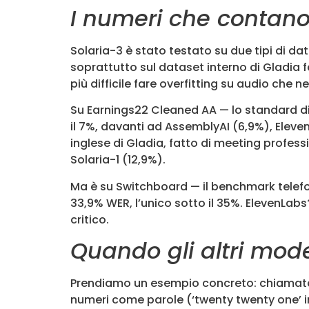
I numeri che contano 
Solaria-3 è stato testato su due tipi di 
soprattutto sul dataset interno di Gladia fa
più difficile fare overfitting su audio che n
Su Earnings22 Cleaned AA — lo standard di 
il 7%, davanti ad AssemblyAI (6,9%), Elev
inglese di Gladia, fatto di meeting profes
Solaria-1 (12,9%).
Ma è su Switchboard — il benchmark telefo
33,9% WER, l’unico sotto il 35%. ElevenLabs
critico.
Quando gli altri mode
Prendiamo un esempio concreto: chiamata ea
numeri come parole (‘twenty twenty one’ in