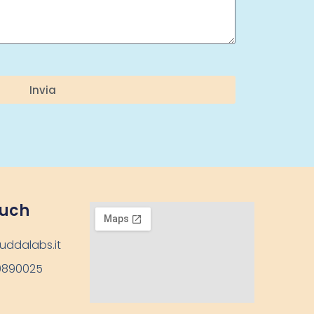
Invia
ouch
uddalabs.it
9890025