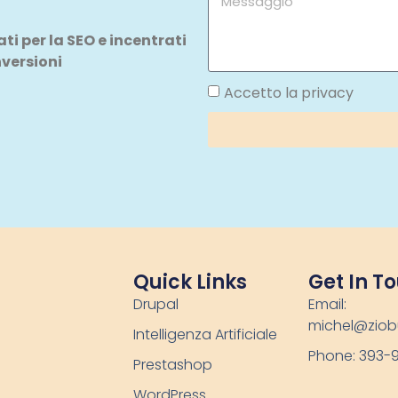
i per la SEO e incentrati
nversioni
Accetto la privacy
Quick Links
Get In T
Drupal
Email:
michel@ziob
Intelligenza Artificiale
Phone: 393-
Prestashop
WordPress