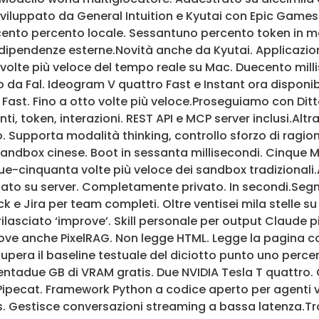
 Sviluppato da General Intuition e Kyutai con Epic Gam
 cento percento locale. Sessantuno percento token in
dipendenze esterne.Novità anche da Kyutai. Applicazio
volte più veloce del tempo reale su Mac. Duecento milli
da Fal. Ideogram V quattro Fast e Instant ora disponib
Fast. Fino a otto volte più veloce.Proseguiamo con Ditt
i, token, interazioni. REST API e MCP server inclusi.Al
Supporta modalità thinking, controllo sforzo di ragion
dbox cinese. Boot in sessanta millisecondi. Cinque M
e-cinquanta volte più veloce dei sandbox tradizionali.
ricato su server. Completamente privato. In secondi.Se
ck e Jira per team completi. Oltre ventisei mila stelle s
sciato ‘improve’. Skill personale per output Claude più
ve anche PixelRAG. Non legge HTML. Legge la pagina co
Supera il baseline testuale del diciotto punto uno perce
entadue GB di VRAM gratis. Due NVIDIA Tesla T quattro
ipecat. Framework Python a codice aperto per agenti voc
. Gestisce conversazioni streaming a bassa latenza.Tro