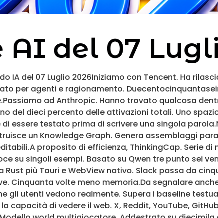
e AI del 07 Lugl
do IA del 07 Luglio 2026Iniziamo con Tencent. Ha rilas
izzato per agenti e ragionamento. Duecentocinquantasei
ce.Passiamo ad Anthropic. Hanno trovato qualcosa dent
del dieci percento delle attivazioni totali. Uno spazio
di essere testato prima di scrivere una singola parola.Ne
struisce un Knowledge Graph. Genera assemblaggi para
editabili.A proposito di efficienza, ThinkingCap. Serie d
eloce su singoli esempi. Basato su Qwen tre punto sei ve
a Rust più Tauri e WebView nativo. Slack passa da cin
e. Cinquanta volte meno memoria.Da segnalare anche
 che gli utenti vedono realmente. Supera i baseline testu
la capacità di vedere il web. X, Reddit, YouTube, GitHub
Modello world multigiocatore. Addestrato su diecimila or