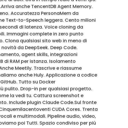
es.Arriva anche TencentDB Agent Memory.
 meno. Accuratezza PersonaMem da
ne Text-to-Speech leggera. Cento milioni
secondi di latenza. Voice cloning da
ili. Immagini complete in zero punto
o. Clona qualsiasi sito web in meno di
tra novità da DeepSeek. Deep Code.
amento, agent skills, integrazioni
B di RAM per istanza. Isolamento
Anche Meetily. Trascrive e riassume
gnaliamo anche Huly. Applicazione a codice
u GitHub. Tutto su Docker
 pulito. Drop-in per qualsiasi progetto.
me la vedi tu. Cattura screenshot e
nto. Include plugin Claude Code.Sul fronte
. Cinquemilacentoventi CUDA Cores. Trenta
ali e multimodali. Pipeline audio, video,
viamo poi Tutti. Spazio condiviso per più