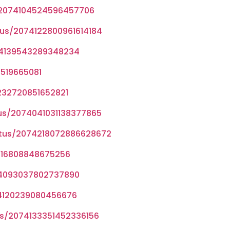
s/2074104524596457706
us/2074122800961614184
74139543289348234
8519665081
232720851652821
us/2074041031138377865
atus/2074218072886628672
116808848675256
74093037802737890
74120239080456676
us/2074133351452336156