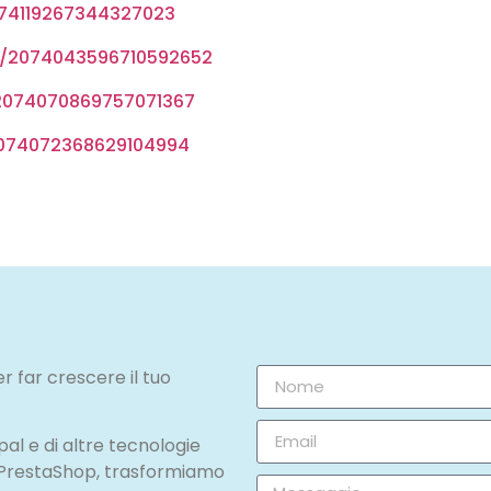
074119267344327023
us/2074043596710592652
/2074070869757071367
2074072368629104994
r far crescere il tuo
l e di altre tecnologie
 PrestaShop, trasformiamo