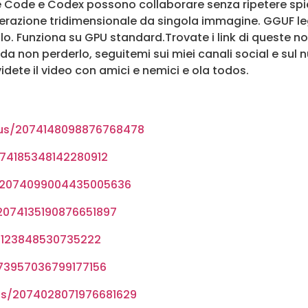
ude Code e Codex possono collaborare senza ripetere sp
nerazione tridimensionale da singola immagine. GGUF 
. Funziona su GPU standard.Trovate i link di queste notiz
 da non perderlo, seguitemi sui miei canali social e su
dete il video con amici e nemici e ola todos.
tus/2074148098876768478
074185348142280912
/2074099004435005636
2074135190876651897
74123848530735222
73957036799177156
us/2074028071976681629