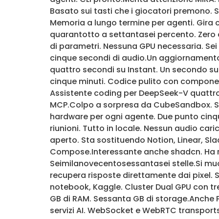
Basato sui tasti che i giocatori premono.
Memoria a lungo termine per agenti. Gira
quarantotto a settantasei percento. Zero 
di parametri. Nessuna GPU necessaria. Sei 
cinque secondi di audio.Un aggiornamento 
quattro secondi su Instant. Un secondo su 
cinque minuti. Codice pulito con component
Assistente coding per DeepSeek-V quattro. 
MCP.Colpo a sorpresa da CubeSandbox. San
hardware per ogni agente. Due punto cinqu
riunioni. Tutto in locale. Nessun audio ca
aperto. Sta sostituendo Notion, Linear, Sla
Compose.Interessante anche shadcn. Ha rila
Seimilanovecentosessantasei stelle.Si muo
recupera risposte direttamente dai pixel. 
notebook, Kaggle. Cluster Dual GPU con tr
GB di RAM. Sessanta GB di storage.Anche P
servizi AI. WebSocket e WebRTC transports