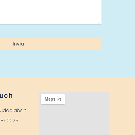
Invia
ouch
uddalabs.it
9890025