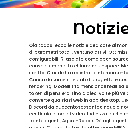
Notizi
Ola todos! ecco le notizie dedicate al mon
di parametri totali, ventuno attivi. Ottim
configurabili. Rilasciato come open sour
conscio umano. Lo chiamano J-space. Meno 
scritto. Claude ha registrato internamente 
Carica documenti e dati di progetto e co
rendering. Modelli tridimensionali reali ed 
token di pensiero. Fino a dieci volte più v
converte qualsiasi web in app desktop. Us
Discord da duecentosessantacinque a nov
centinaia di ore di video. Indicizza quello
fronte agenti, Agent-Reach. Dà agli agenti 
agenti. CLI pronto.Merita attenzione MIRA. 