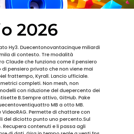
io 2026
ciato Hy3. Duecentonovantacinque miliardi
mila di contesto. Tre modalità
ro Claude che funziona come il pensiero
 di pensiero privato che non viene mai
l frattempo, Kyrall. Lancio ufficiale.
metrici completi. Non mesh, non
i modelli con riduzione del duepercento dei
ntisette B.Sempre attivo, GitHub. Pake
quecentoventiquattro MB a otto MB.
 VideoRAG. Permette di chattare con
ali del diciotto punto uno percento.Sul
. Recupera contenuti e li passa agli
e di dati. Gira in tempo reale a venti fps.